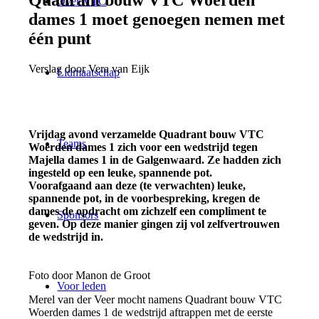
Over VTC
dames 1 moet genoegen nemen met
één punt
Verslag door Vera van Eijk
Lidmaatschap
Vrijdag avond verzamelde Quadrant bouw VTC
Teams
Woerden dames 1 zich voor een wedstrijd tegen
Majella dames 1 in de Galgenwaard. Ze hadden zich
ingesteld op een leuke, spannende pot.
Voorafgaand aan deze (te verwachten) leuke,
spannende pot, in de voorbespreking, kregen de
dames de opdracht om zichzelf een compliment te
Sponsors
geven. Op deze manier gingen zij vol zelfvertrouwen
de wedstrijd in.
Foto door Manon de Groot
Voor leden
Merel van der Veer mocht namens Quadrant bouw VTC
Woerden dames 1 de wedstrijd aftrappen met de eerste