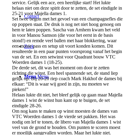
service. Gelijk een ace, een heerlijke start! Het lukte
helaas niet om deze spirit door te zetten, de set eindigde in
25-21 voor Majella dames 1.
Contact
Set twee begon met het gevoel van een champagnefles die
op poppen staat. De druk is nog net niet hoog genoeg om
hem te laten poppen. Sascha van Arnhem kwam het veld
in voor Manou Samson (die voor het eerst in de basis
stond!) en remde veel ballen met haar blokkering, waar
een mooie pass en setup uit voort konden komen. Dit
Zoek
resulteerde in een paar punten voorsprong vanaf het begin
van de set. En een setwinst voor Quadrant bouw VTC
Woerden dames 1 (18-25).
De derde set, dit was het moment om door te zetten
richting die winst. Een heel spannende set, de stand liep
Menu
Menu
gelijk op. Bij 20-20 riep coach Mark Hakhof de dames bij
elkaar: “Dit is waar wij goed in zijn, nu moeten we
pieken!”
Helaas lukte dit niet, het bleef gelijk op gaan maar Majella
dames 1 wist de winst hun kant op te buigen, de set
eindigde 28-26.
Om nog kans te maken op winst moesten de dames van
VTC Woerden dames 1 de vierde set pakken. Het was
nodig om lef te tonen, de libero van Majella dames 1 wist
veel van de grond te houden. Om punten te scoren moest
er moeilijk aangevallen worden. Maar het lukte niet.