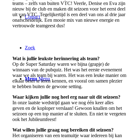
teams – zelfs van buiten VTC! Veerle, Denise en Eva zijn
nieuw bij de club en maken dit seizoen voor het eerst deel
uit van VTC. Tegelijkertijd is een deel van ons al drie jaar
Contact
onafscheidelijk. Een mooie mix van nieuwe energie en
vertrouwde teamgeest dus!
Zoek
Wat is jullie leukste herinnering als team?
Op de Super Saturday waren we bijna (grapje) de
winnaars van de pubquiz. Het was het eerste evenement
waar we als team bij waren. Het was een leuke manier om
Menu
Menu
elkaar beter te leren kennen, en vooral om samen plezier
te hebben buiten de gewone setting.
Waar kijken jullie nog heel erg naar uit dit seizoen?
In onze laatste wedstrijd gaan we nog één keer alles
geven en de koploper verslaan! Gewoon knallen om het
seizoen op een top manier af te sluiten. En niet te vergeten
ook het Jubileumfeest!
Wat willen jullie graag nog bereiken dit seizoen?
Het organiseren van een teamuitje waar iedereen bij kan