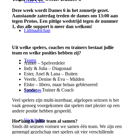
Over VTC
Deze week wordt Dames 6 in het zonnetje gezet.
Aanstaande zaterdag treden de dames om 13:00 aan
tegen Protos. Een pittige wedstrijd tegen de nummer
1, dus alle support is meer dan welkom!
Lidmaatschap
Uit welke spelers, coaches en trainers bestaat jullie
team en welke posities hebben zij?
Teams
Aimee – Spelverdeler
Indy & Julia – Diagonaal
Ester, Anel & Lana – Buiten
Veerle, Denise & Eva – Midden
Elske – libero, maar helaas geblesseerd
Sander – Trainer & Coach
Sponsors
Veel spelers zijn multi-inzetbaar, afgelopen seizoen is het
vaak genoeg voorgekomen dat spelers met plezier op een
andere positie hebben gespeeld.
Voor leden
Hoe lang is jullie team al samen?
Sinds dit seizoen vormen we samen één team. We zijn een
gemengd gezelschap met spelers uit vier verschillende