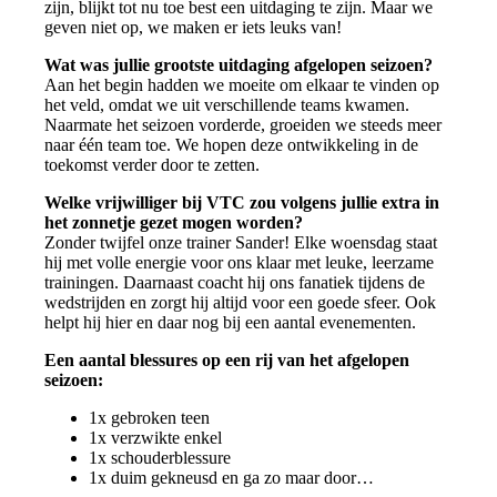
zijn, blijkt tot nu toe best een uitdaging te zijn. Maar we
geven niet op, we maken er iets leuks van!
Wat was jullie grootste uitdaging afgelopen seizoen?
Aan het begin hadden we moeite om elkaar te vinden op
het veld, omdat we uit verschillende teams kwamen.
Naarmate het seizoen vorderde, groeiden we steeds meer
naar één team toe. We hopen deze ontwikkeling in de
toekomst verder door te zetten.
Welke vrijwilliger bij VTC zou volgens jullie extra in
het zonnetje gezet mogen worden?
Zonder twijfel onze trainer Sander! Elke woensdag staat
hij met volle energie voor ons klaar met leuke, leerzame
trainingen. Daarnaast coacht hij ons fanatiek tijdens de
wedstrijden en zorgt hij altijd voor een goede sfeer. Ook
helpt hij hier en daar nog bij een aantal evenementen.
Een aantal blessures op een rij van het afgelopen
seizoen:
1x gebroken teen
1x verzwikte enkel
1x schouderblessure
1x duim gekneusd en ga zo maar door…