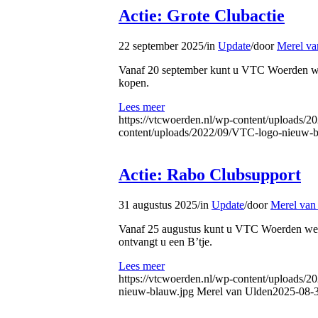
Actie: Grote Clubactie
22 september 2025
/
in
Update
/
door
Merel va
Vanaf 20 september kunt u VTC Woerden weer
kopen.
Lees meer
https://vtcwoerden.nl/wp-content/uploads/
content/uploads/2022/09/VTC-logo-nieuw-b
Actie: Rabo Clubsupport
31 augustus 2025
/
in
Update
/
door
Merel van
Vanaf 25 augustus kunt u VTC Woerden weer 
ontvangt u een B’tje.
Lees meer
https://vtcwoerden.nl/wp-content/uploads/20
nieuw-blauw.jpg
Merel van Ulden
2025-08-3