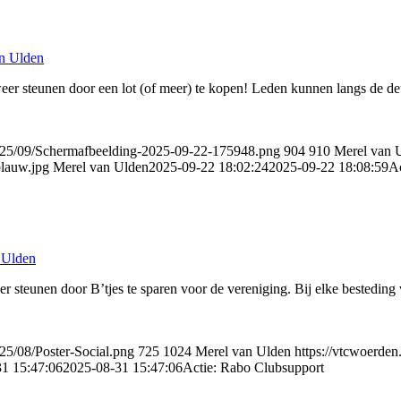
n Ulden
 steunen door een lot (of meer) te kopen! Leden kunnen langs de deur
2025/09/Schermafbeelding-2025-09-22-175948.png
904
910
Merel van 
lauw.jpg
Merel van Ulden
2025-09-22 18:02:24
2025-09-22 18:08:59
Ac
 Ulden
steunen door B’tjes te sparen voor de vereniging. Bij elke besteding
25/08/Poster-Social.png
725
1024
Merel van Ulden
https://vtcwoerde
1 15:47:06
2025-08-31 15:47:06
Actie: Rabo Clubsupport