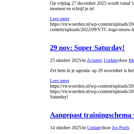
Op vrijdag 27 december 2025 wordt vanaf 19
moment en schrijf je in!
Lees meer
https://vtcwoerden.nl/wp-content/uploads/2
content/uploads/2022/09/VTC-logo-nieuw-b
29 nov: Super Saturday!
25 oktober 2025
/
in
Actueel
,
Update
/
door
Me
Zet hem in je agenda: op 29 november is he
Lees meer
https://vtcwoerden.nl/wp-content/uploads/
https://vtcwoerden.nl/wp-content/uploads/
Saturday!
Aangepast trainingschema v
14 oktober 2025
/
in
Update
/
door
Jos Poels