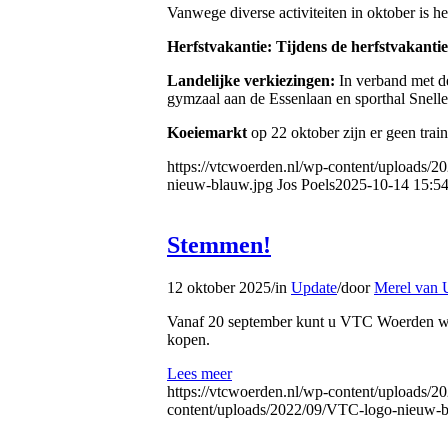
Vanwege diverse activiteiten in oktober is 
Herfstvakantie: Tijdens de herfstvakanti
Landelijke verkiezingen:
In verband met de 
gymzaal aan de Essenlaan en sporthal Snelle
Koeiemarkt
op 22 oktober zijn er geen trai
https://vtcwoerden.nl/wp-content/uploads/20
nieuw-blauw.jpg
Jos Poels
2025-10-14 15:54
Stemmen!
12 oktober 2025
/
in
Update
/
door
Merel van 
Vanaf 20 september kunt u VTC Woerden weer
kopen.
Lees meer
https://vtcwoerden.nl/wp-content/uploads/
content/uploads/2022/09/VTC-logo-nieuw-b