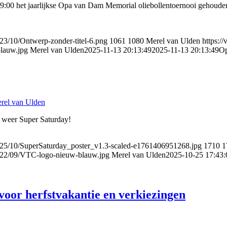
:00 het jaarlijkse Opa van Dam Memorial oliebollentoernooi gehouden.
023/10/Ontwerp-zonder-titel-6.png
1061
1080
Merel van Ulden
https:/
lauw.jpg
Merel van Ulden
2025-11-13 20:13:49
2025-11-13 20:13:49
Op
rel van Ulden
t weer Super Saturday!
2025/10/SuperSaturday_poster_v1.3-scaled-e1761406951268.jpg
1710
1
2022/09/VTC-logo-nieuw-blauw.jpg
Merel van Ulden
2025-10-25 17:43:
oor herfstvakantie en verkiezingen