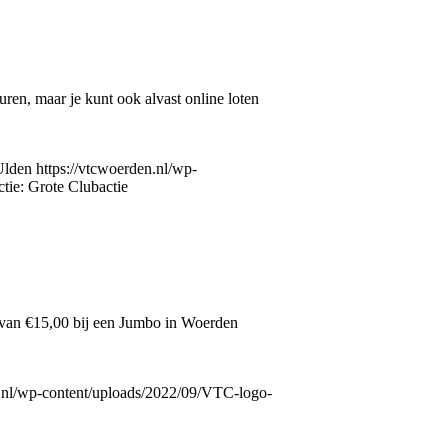
en, maar je kunt ook alvast online loten
Ulden
https://vtcwoerden.nl/wp-
tie: Grote Clubactie
 van €15,00 bij een Jumbo in Woerden
n.nl/wp-content/uploads/2022/09/VTC-logo-