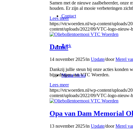
Samen met de nieuwe zaalbeheerder, onze mat
houden. Er zijn al mooie verbeteringen zicht
Contact
Lees meer
https://vtcwoerden.nl/wp-content/uploads/
content/uploads/2022/09/VTC-logo-nieuw-b
Dank!
Zoek
14 november 2025
/
in
Update
/
door
Merel va
Dankzij jullie steun bij onze acties konde
bijgedragen aan VTC Woerden.
Menu
Menu
Lees meer
https://vtcwoerden.nl/wp-content/uploads/2
content/uploads/2022/09/VTC-logo-nieuw-b
Opa van Dam Memorial Oli
13 november 2025
/
in
Update
/
door
Merel va