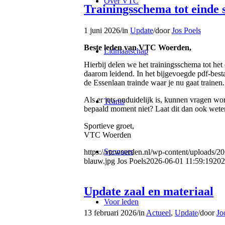
Over VTC
Trainingsschema tot einde 
1 juni 2026
/
in
Update
/
door
Jos Poels
Beste leden van VTC Woerden,
Lidmaatschap
Hierbij delen we het trainingsschema tot het
daarom leidend. In het bijgevoegde pdf-bes
de Essenlaan trainde waar je nu gaat trainen.
Als er iets onduidelijk is, kunnen vragen wo
Teams
bepaald moment niet? Laat dit dan ook weten 
Sportieve groet,
VTC Woerden
Sponsors
https://vtcwoerden.nl/wp-content/uploads/
blauw.jpg
Jos Poels
2026-06-01 11:59:19
202
Update zaal en materiaal
Voor leden
13 februari 2026
/
in
Actueel
,
Update
/
door
Jo