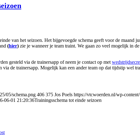
seizoen
 einde van het seizoen. Het bijgevoegde schema geeft voor de maand juni 
tand
(
hier
)
zie je wanneer je team traint. We gaan zo veel mogelijk in de 
rden gesteld via de trainersapp of neem je contact op met
wedstrijdsecr
via de trainersapp. Mogelijk kan een ander team op dat tijdstip wel tra
2025/05/schema.png
406
375
Jos Poels
https://vtcwoerden.nl/wp-conten
6-06-01 21:20:36
Trainingsschema tot einde seizoen
ost