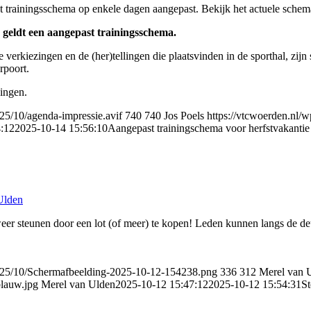
het trainingsschema op enkele dagen aangepast. Bekijk het actuele sche
e geldt een aangepast trainingsschema.
verkiezingen en de (her)tellingen die plaatsvinden in de sporthal, zijn
rpoort.
ningen.
25/10/agenda-impressie.avif
740
740
Jos Poels
https://vtcwoerden.nl/
:12
2025-10-14 15:56:10
Aangepast trainingschema voor herfstvakantie
Ulden
 steunen door een lot (of meer) te kopen! Leden kunnen langs de deur
2025/10/Schermafbeelding-2025-10-12-154238.png
336
312
Merel van 
lauw.jpg
Merel van Ulden
2025-10-12 15:47:12
2025-10-12 15:54:31
S