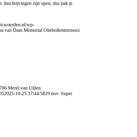
 Inschrijvingen zijn open, dus pak je
/vtcwoerden.nl/wp-
a van Dam Memorial Oliebollentoernooi
706
Merel van Ulden
05
2025-10-25 17:44:58
29 nov: Super