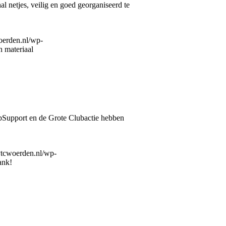
l netjes, veilig en goed georganiseerd te
woerden.nl/wp-
n materiaal
ubSupport en de Grote Clubactie hebben
/vtcwoerden.nl/wp-
nk!