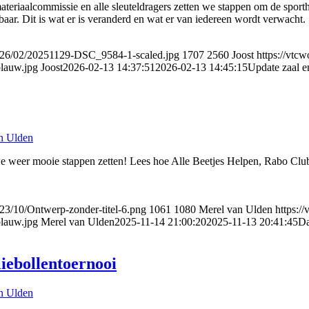
eriaalcommissie en alle sleuteldragers zetten we stappen om de sportha
baar. Dit is wat er is veranderd en wat er van iedereen wordt verwacht.
2026/02/20251129-DSC_9584-1-scaled.jpg
1707
2560
Joost
https://vtc
lauw.jpg
Joost
2026-02-13 14:37:51
2026-02-13 14:45:15
Update zaal e
n Ulden
n we weer mooie stappen zetten! Lees hoe Alle Beetjes Helpen, Rabo Cl
023/10/Ontwerp-zonder-titel-6.png
1061
1080
Merel van Ulden
https:/
lauw.jpg
Merel van Ulden
2025-11-14 21:00:20
2025-11-13 20:41:45
Da
ebollentoernooi
n Ulden