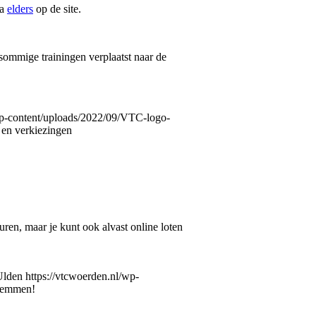
ma
elders
op de site.
 sommige trainingen verplaatst naar de
wp-content/uploads/2022/09/VTC-logo-
 en verkiezingen
en, maar je kunt ook alvast online loten
Ulden
https://vtcwoerden.nl/wp-
temmen!