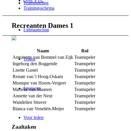
Over VTC
Teamindeling
Trainingsschema
Recreanten Dames 1
Lidmaatschap
Naam
Rol
Antoinette van Bemmel van Eijk
Teamspeler
Teams
Ingeborg den Boggende
Teamspeler
Lisette Gastel
Teamspeler
Renate van 't Hoog-Oskam
Teamspeler
Monique van Hoorn-Vergeer
Teamspeler
Sponsors
Marieke van Maanen
Teamspeler
Annette van der Neut
Teamspeler
Wandelien Straver
Teamspeler
Bianca van Venetiën-Meijer
Teamspeler
Voor leden
Zaaltaken